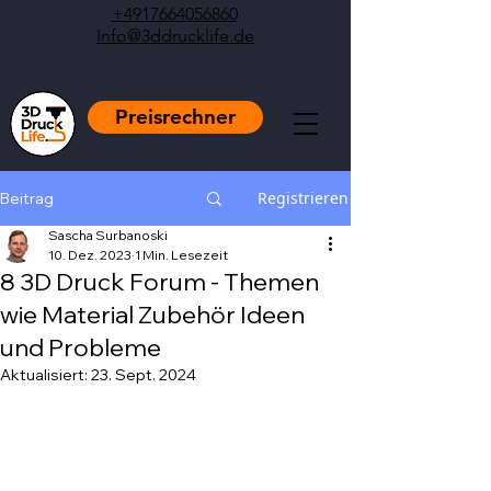
+4917664056860
Info@3ddrucklife.de
Preisrechner
Registrieren
Beitrag
Sascha Surbanoski
10. Dez. 2023
1 Min. Lesezeit
8 3D Druck Forum - Themen
wie Material Zubehör Ideen
und Probleme
Aktualisiert:
23. Sept. 2024
Mit NaN von 5 Sternen bewertet.