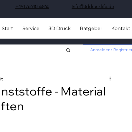
+4917664056860
Info@3ddrucklife.de
Start
Service
3D Druck
Ratgeber
Kontakt
Anmelden/ Registrie
it
nststoffe - Material
aften