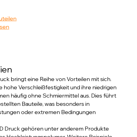
uteilen
hsen
lien
uck bringt eine Reihe von Vorteilen mit sich. 
 hohe Verschleißfestigkeit und ihre niedrigen 
en häufig ohne Schmiermittel aus. Dies führt 
tellten Bauteile, was besonders in 
astungen oder extremen Bedingungen 
 3D Druck gehören unter anderem Produkte 
des Hochleistungspolymer. Weitere Beispiele 