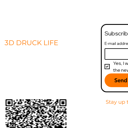
contact
Subscrib
3D DRUCK LIFE
E-mail addr
Sascha Surbanoski
Athenstraße 9
Yes, I 
66482 Zweibrücken
the new
Germany
Info@3ddrucklife.com
Send
+4917664056860
Stay up 
We will i
new proced