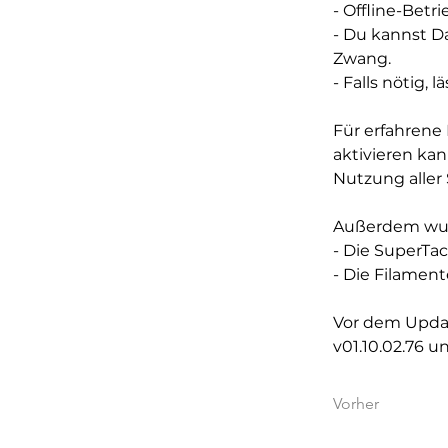
- Offline-Betri
- Du kannst D
Zwang.
- Falls nötig,
Für erfahrene
aktivieren kan
Nutzung aller 
Außerdem wur
- Die SuperTa
- Die Filament
Vor dem Updat
v01.10.02.76 u
Vorher