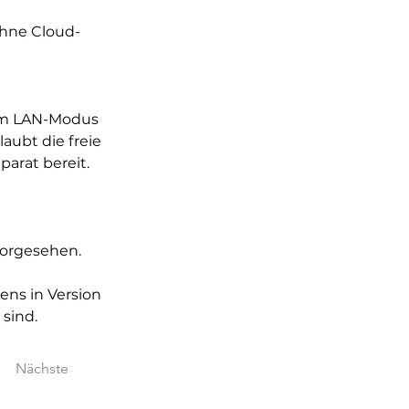
ohne Cloud-
 im LAN-Modus 
aubt die freie 
parat bereit.
 vorgesehen.
ns in Version 
 sind.
Nächste