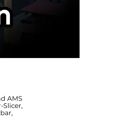
und AMS
-Slicer,
bar,