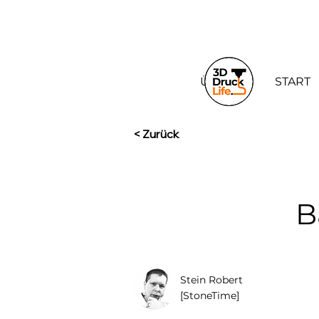
Über uns
START
< Zurück
B
Stein Robert
[StoneTime]