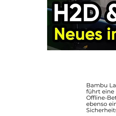
Bambu Lab
führt eine
Offline-B
ebenso ei
Sicherhei