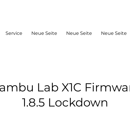
+4917664056860
Info@3ddrucklife.co
m
Service
Neue Seite
Neue Seite
Neue Seite
ambu Lab X1C Firmwa
1.8.5 Lockdown