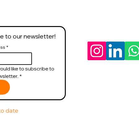
Follow us
e to our newsletter!
ess
*
would like to subscribe to 
sletter.
*
to date
nform you when we have
ures, materials or offers