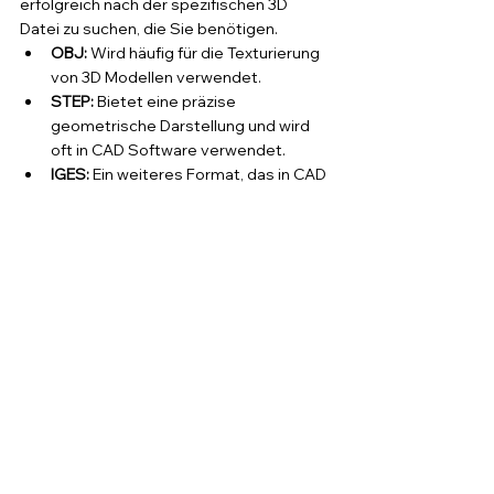
erfolgreich nach der spezifischen 3D 
Datei zu suchen, die Sie benötigen.
OBJ:
 Wird häufig für die Texturierung 
von 3D Modellen verwendet.
STEP:
 Bietet eine präzise 
geometrische Darstellung und wird 
oft in CAD Software verwendet.
IGES:
 Ein weiteres Format, das in CAD 
Anwendungen für den 
Datenaustausch genutzt wird.
FBX:
 Häufig in der 
Unterhaltungsindustrie für 
Animationen, 3D Modelle und 
Texturen verwendet.
3MF:
 Eine moderne Alternative zu 
STL, die verbesserte Unterstützung 
für Farben, Texturen und andere 3D 
Druck spezifische Eigenschaften 
bietet.
VRML:
 Ein älteres 3D-Dateiformat, 
das für die Darstellung von virtueller 