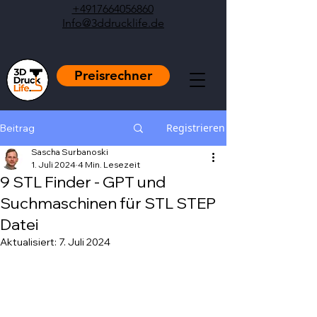
+4917664056860
Info@3ddrucklife.de
Preisrechner
Registrieren
Beitrag
Sascha Surbanoski
1. Juli 2024
4 Min. Lesezeit
9 STL Finder - GPT und
Suchmaschinen für STL STEP
Datei
Aktualisiert:
7. Juli 2024
Mit NaN von 5 Sternen bewertet.