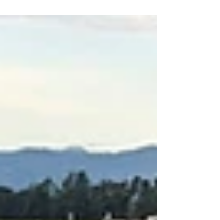
Fertigung ist aufwendig. Additive
Verfahren mit Graphen-Composites
eröffnen neue Wege, Batterie-Stacks
schneller, leichter und geometrisch
flexibler herzustellen.