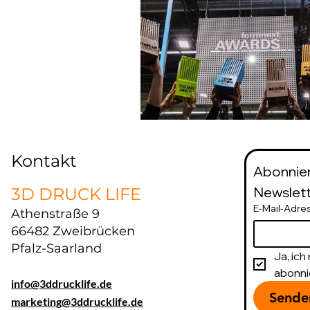
Kontakt
Abonnier
Newslett
3D DRUCK LIFE
E-Mail-Adre
Athenstraße 9
66482 Zweibrücken
Pfalz-Saarland
Ja, ic
abonni
info@3ddrucklife.de
Sende
marketing@3ddrucklife.de