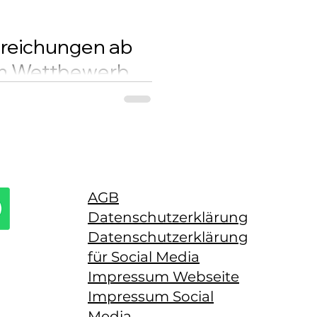
nreichungen ab
 im Wettbewerb
messe für additive
 Awards-Programm 2026
er können ab sofort ihre
AGB
Datenschutzerklärung
Datenschutzerklärung
für Social Media
Impressum Webseite
Impressum Social
Media