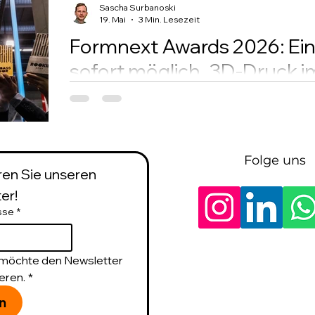
Sascha Surbanoski
19. Mai
3 Min. Lesezeit
Formnext Awards 2026: Ei
sofort möglich, 3D-Druck
Die Formnext, die weltweit bedeutendste Fach
Fertigung, hat die Einreichungsphase für ihr
gestartet. Unternehmen, Entwickler und Forsch
Projekte und Innovationen einreichen.
Folge uns
en Sie unseren 
er!
sse
*
h möchte den Newsletter 
eren.
*
n