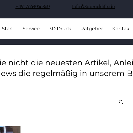
+4917664056860
Info@3ddrucklife.de
Start
Service
3D Druck
Ratgeber
Kontakt
ie nicht die neuesten Artikel, Anl
iews die regelmäßig in unserem B