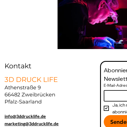
Kontakt
Abonnier
Newslett
3D DRUCK LIFE
E-Mail-Adre
Athenstraße 9
66482 Zweibrücken
Pfalz-Saarland
Ja, ic
abonni
info@3ddrucklife.de
Sende
marketing@3ddrucklife.de