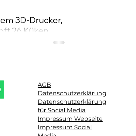
 dem 3D-Drucker,
pft 26 Küken
Küken in einem 3D-
brütet. Das Ergebnis ist ein
ten Wiederbelebung
AGB
Datenschutzerklärung
Datenschutzerklärung
für Social Media
Impressum Webseite
Impressum Social
Media