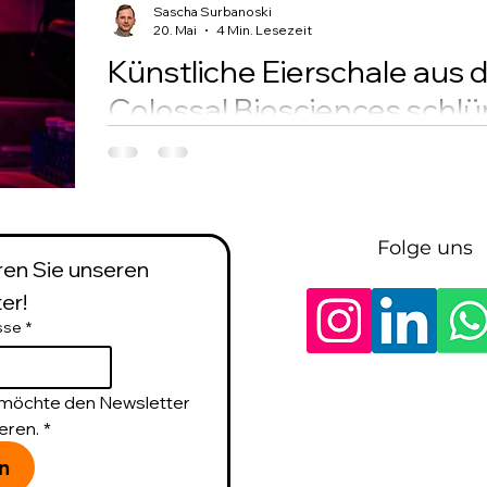
Sascha Surbanoski
20. Mai
4 Min. Lesezeit
Künstliche Eierschale aus
Colossal Biosciences schlü
Colossal Biosciences hat erstmals 26 lebende 
gedruckten künstlichen Eischalen-System ausge
Weltpremiere mit direktem Bezug zur geplan
ausgestorbener Vogelarten.
Folge uns
en Sie unseren 
er!
sse
*
h möchte den Newsletter 
eren.
*
n