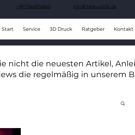
+4917664056860
Info@3ddrucklife.de
Start
Service
3D Druck
Ratgeber
Kontakt
ie nicht die neuesten Artikel, Anl
iews die regelmäßig in unserem B