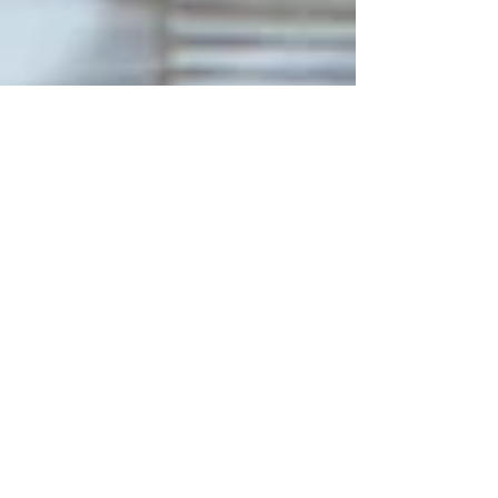
Sascha Surbanoski
13. Mai
4 Min. Lesezeit
Fluid 3D Druck Event bei
ViscoTec, Additive
Fertigung mit