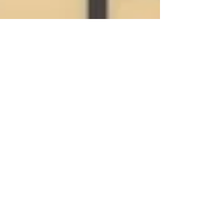
Sascha Surbanoski
8. Mai
4 Min. Lesezeit
Graphen-verstärkte