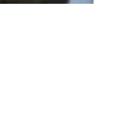
Sascha Surbanoski
11. Mai
4 Min. Lesezeit
Federated AI für
Qualitätskontrolle im
3D-Druck: Das
TRUSTAM-Konsortium