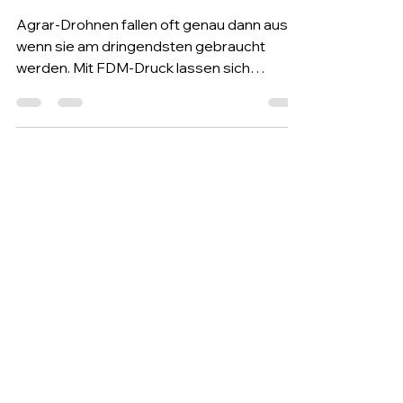
der Landwirtschaft
Agrar-Drohnen fallen oft genau dann aus,
wenn sie am dringendsten gebraucht
werden. Mit FDM-Druck lassen sich
Halterungen und Ersatzteile direkt vor Ort
fertigen und Ausfallzeiten drastisch
verkürzen.
Folge uns