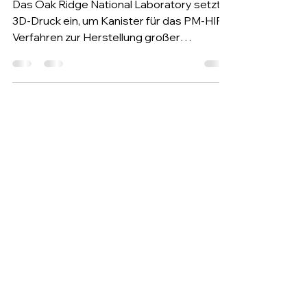
Das Oak Ridge National Laboratory setzt
3D-Druck ein, um Kanister für das PM-HIP-
Verfahren zur Herstellung großer
Metallbauteile zu fertigen. Der Ansatz
verkürzt Entwicklungszeiten und eröffnet
neue Möglichkeiten für die Produktion
komplexer Metallkomponenten in Industrie
und Forschung.
Folge uns