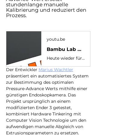
stundenlange manuelle
Kalibrierung und reduziert den
Prozess.
youtu.be
Bambu Lab H2D, WonderMaker ZR & ZR Utra, Snapmaker & xTool, Anycubic zeigt 5 Achsen, eufyMake
Heute wieder für euch, neue Informationen an allen Fronten des 3D Drucks kompakt zusammengefasst. 00:00 - Einleitung 00:43 - Bambu Lab H2D Released 05:20 - WonderMaker ab 2.4 auf Kickstarter 06:14 - Artillery M1 Pro ab 5.4 07:11 - Snapmaker & xTool bauen 3D-Drucker - Leak 08:46 - Anycubic zeigt 5 Achsen 3D Drucker zum zusammenklappen 10:15 - AnkerMake wird zu eufyMake 11:55 - Firmware und Slicer Updates 17:08 - Automatisierung der Pressure-Advance-Kalibrierung mit Endoskopkamera 18:58 - Schlussworte Du willst mich unterstützen? Paypal: https://paypal.me/stoneathome Patreon: https://www.patreon.com/stonetime Q1 - https://blog.bambulab.com/bambu-lab-launches-h2d-to-rethink-personal-manufacturing/ Q2 - https://www.kickstarter.com/projects/wondermaker/zr-and-zrultra Q3 - https://artillery3d.com/pages/m1 Q4 - https://all3dp.com/4/xtool-and-snapmaker-might-be-teaming-up-to-make-a-toolchanger-3d-printer/ Q5 - https://ifdesign.com/en/winner-ranking/project/foldable-portable-3d-printer/701773 Q6 - https://www.eufymake.com/eu-de/blogs/neuigkeiten/ankermake-wird-zu-eufymake Q7 - https://github.com/prusa3d/Prusa-Firmware-Buddy/releases/tag/v6.2.3 Q8 - https://github.com/bambulab/BambuStudio/releases/tag/v02.00.01.50 Q9 - https://github.com/Ultimaker/Cura/releases/tag/5.10.0 Q10 - https://github.com/supermerill/SuperSlicer/releases/tag/2.7.61.0 Q11 - https://github.com/undingen/PressureAdvanceCamera Für fragen komm in meinen Discord: https://stone-time.de/discord -------------------------------------------------------------- #news #bambulab #proforge #ratrig #v-chonk #bigtreetech #orcaslicer #flsun #anycubic #afinia #hacker #hacked #sceoan #creality3d #mainsail #artillery #orcaslicer #ultimaker #Makerworld #Peopoly #anycubic #bigtreetech #Debian #Update #Kingroon #elegoo #mellow #superslicer #kokoni3d #Mainsail #Voron #lychee #Prusa #slicer #fdm #resin #sla #klipper #mainsailos #Voron #SapphirePro #E3D #anycubic #VoronM4 #StoneTime #fpv #fusion #fusion360 #anfänger #tutorial #erklärung #oslee544i #Freestyle #Drone #Meeting #Tiny #Friends #Action #Challenges #Germany #Berlin #Fun #Deutsch #FPV #Tutorial #Newbee #3d #drucker #konstruktion #raspberry #pi #touchscreen #pi3 #noctua #ikea #lack #basic #reihe #discord #action #betaflight #deutschland #vlogging #fusion360 #fusion360tutorial #autodesk #cad #beginner #grundlagen #grundkurs #modellieren #einstellungen #zeichnen #oslee540i
Der Entwickler 
Marius Wachtler
präsentiert ein automatisiertes System 
zur Bestimmung des optimalen 
Pressure-Advance Werts mithilfe einer 
günstigen Endoskopkamera. Das 
Projekt ursprünglich an einem 
modifizierten Ender 3 getestet, 
kombiniert Hardware Tinkering mit 
Computer Vision Technologie um den 
aufwendigen manuelle Abgleich von 
Extrusionsparametern zu ersetzen.  