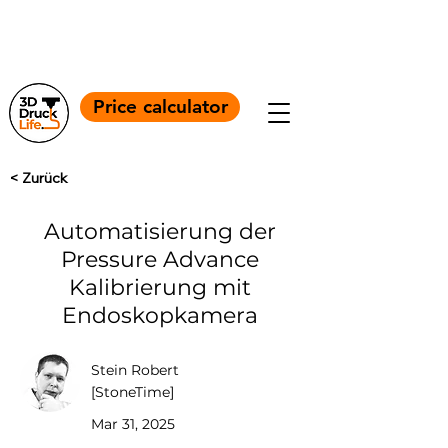
+4917664056860
Info@3ddrucklife.com
Price calculator
< Zurück
Automatisierung der
Pressure Advance
Kalibrierung mit
Endoskopkamera
Stein Robert
[StoneTime]
Mar 31, 2025