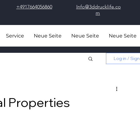
+4917664056860
Info@3ddrucklife.co
m
Service
Neue Seite
Neue Seite
Neue Seite
Log in / Sign
al Properties