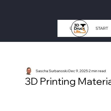
Über uns
START
Sascha Surbanoski
Dec 9, 2025
2 min read
3D Printing Materi
Rated NaN out of 5 stars.