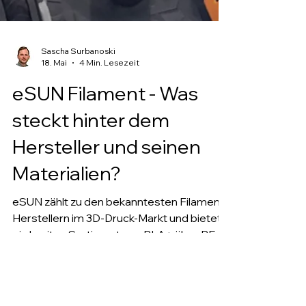
Sascha Surbanoski
18. Mai
4 Min. Lesezeit
eSUN Filament - Was
steckt hinter dem
Hersteller und seinen
Materialien?
eSUN zählt zu den bekanntesten Filament-
Herstellern im 3D-Druck-Markt und bietet
ein breites Sortiment von PLA+ über PETG
bis hin zu technischen Materialien. Dieser
Artikel gibt einen sachlichen Überblick über