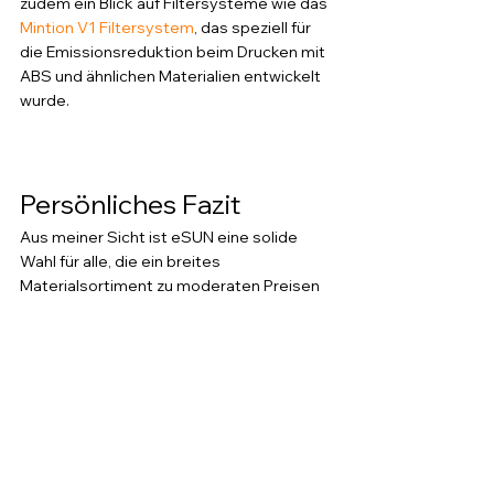
zudem ein Blick auf Filtersysteme wie das 
Mintion V1 Filtersystem
, das speziell für 
die Emissionsreduktion beim Drucken mit 
ABS und ähnlichen Materialien entwickelt 
wurde.
Persönliches Fazit
Aus meiner Sicht ist eSUN eine solide 
Wahl für alle, die ein breites 
Materialsortiment zu moderaten Preisen 
suchen und keine Spitzenqualität im 
Sinne von Premiumprodukten erwarten. In 
der Praxis bei Projekten für 
Mittelstandskunden setze ich eSUN-
Materialien vor allem dort ein, wo 
Prototypen schnell und kostengünstig 
entstehen sollen und die Anforderungen 
an mechanische Eigenschaften nicht im 