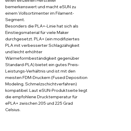
einen einzelnen Hersteller 
bemerkenswert und macht eSUN zu 
einem Vollsortimenter im Filament-
Segment.
Besonders die PLA+-Linie hat sich als 
Einstiegsmaterial für viele Maker 
durchgesetzt. PLA+ (ein modifiziertes 
PLA mit verbesserter Schlagzähigkeit 
und leicht erhöhter 
Wärmeformbeständigkeit gegenüber 
Standard-PLA) bietet ein gutes Preis-
Leistungs-Verhältnis und ist mit den 
meisten FDM-Druckern (Fused Deposition 
Modeling, Schmelzschichtverfahren) 
kompatibel. Laut eSUN-Produktseite liegt 
die empfohlene Drucktemperatur für 
ePLA+ zwischen 205 und 225 Grad 
Celsius.