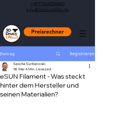
+4917664056860
Info@3ddrucklife.de
Preisrechner
Registrieren
Beitrag
Sascha Surbanoski
18. Mai
4 Min. Lesezeit
eSUN Filament - Was steckt
hinter dem Hersteller und
seinen Materialien?
Mit NaN von 5 Sternen bewertet.