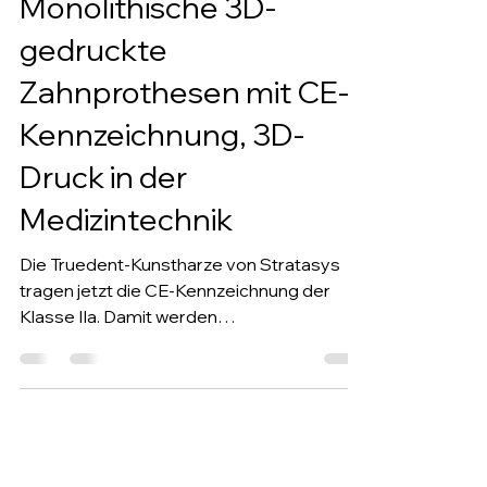
Monolithische 3D-
gedruckte
Zahnprothesen mit CE-
Kennzeichnung, 3D-
Druck in der
Medizintechnik
Die Truedent-Kunstharze von Stratasys
tragen jetzt die CE-Kennzeichnung der
Klasse IIa. Damit werden
polychromatische, monolithische 3D-
gedruckte Zahnersatzlösungen, von
herausnehmbaren Teilprothesen bis hin zu
Kronen und Brücken, regulatorisch für den
breiten klinischen Einsatz freigegeben.