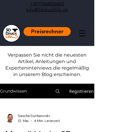
+4917664056860
Info@3ddrucklife.de
Preisrechner
Verpassen Sie nicht die neuesten
Artikel, Anleitungen und
Experteninterviews die regelmäßig
in unserem Blog erscheinen.
Registrieren
Grundwissen
Sascha Surbanoski
12. Mai
4 Min. Lesezeit