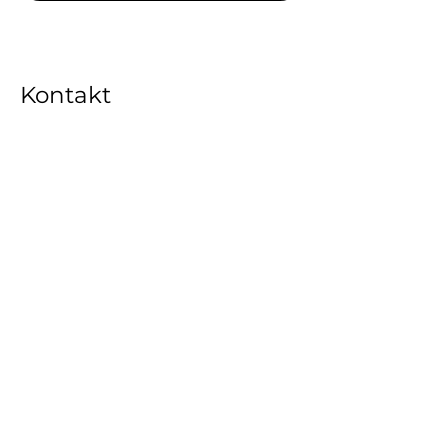
Kontakt
3D DRUCK LIFE
Athenstraße 9
66482 Zweibrücken
Pfalz-Saarland
info@3ddrucklife.de
marketing@3ddrucklife.de
​sales@3ddrucklife.de
+4917664056860
AGB
Datenschutzerklärung