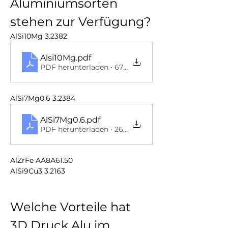
Aluminiumsorten 
stehen zur Verfügung?
AlSi10Mg 3.2382
Alsi10Mg
.pdf
PDF herunterladen • 673KB
AlSi7Mg0.6 3.2384
AlSi7Mg0.6
.pdf
PDF herunterladen • 265KB
AlZrFe AA8A61.50
AlSi9Cu3 3.2163
Welche Vorteile hat 
3D Druck Alu im 