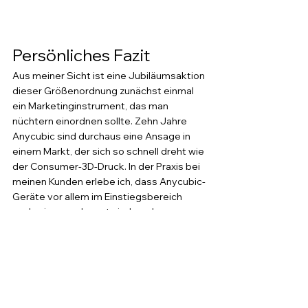
Persönliches Fazit
Aus meiner Sicht ist eine Jubiläumsaktion 
dieser Größenordnung zunächst einmal 
ein Marketinginstrument, das man 
nüchtern einordnen sollte. Zehn Jahre 
Anycubic sind durchaus eine Ansage in 
einem Markt, der sich so schnell dreht wie 
der Consumer-3D-Druck. In der Praxis bei 
meinen Kunden erlebe ich, dass Anycubic-
Geräte vor allem im Einstiegsbereich 
nach wie vor relevant sind, auch wenn 
Bambu Lab und Creality in den letzten 
Jahren deutlich aufgeholt haben. Was 
mich an dieser Ankündigung stört: 
Konkrete Preise fehlen noch komplett. 
„Niedrigste Preise des Jahres" ist eine 
Aussage, die sich erst im Nachhinein 