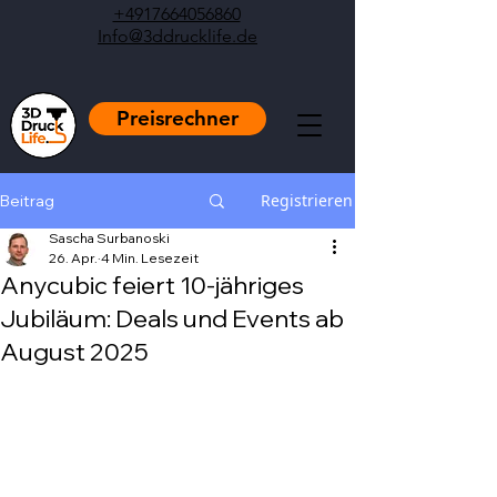
+4917664056860
Info@3ddrucklife.de
Preisrechner
Registrieren
Beitrag
Sascha Surbanoski
26. Apr.
4 Min. Lesezeit
Anycubic feiert 10-jähriges
Jubiläum: Deals und Events ab
August 2025
Mit NaN von 5 Sternen bewertet.