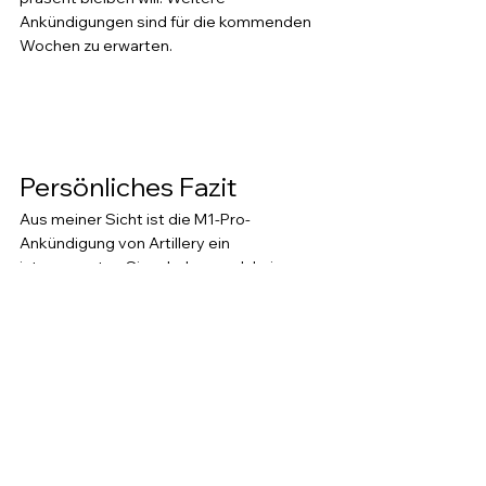
Ankündigungen sind für die kommenden 
Wochen zu erwarten.
Persönliches Fazit
Aus meiner Sicht ist die M1-Pro-
Ankündigung von Artillery ein 
interessantes Signal, aber noch kein 
Grund zur Aufregung. Solange keine 
technischen Daten vorliegen, bleibt es 
eine Ankündigung ohne greifbaren Inhalt. 
In der Praxis erlebe ich bei Kunden aus 
dem Mittelstand, dass Hersteller-Blogs 
mit Ratgebern und Tipps durchaus 
genutzt werden, vor allem von 
Einsteigern, die sich vor dem Kauf 
informieren wollen. Die Sidewinder-X4-