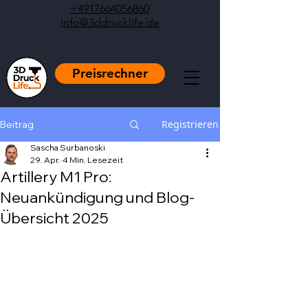
+4917664056860
Info@3ddrucklife.de
Preisrechner
Registrieren
Beitrag
Sascha Surbanoski
29. Apr.
4 Min. Lesezeit
Artillery M1 Pro:
Neuankündigung und Blog-
Übersicht 2025
Mit NaN von 5 Sternen bewertet.