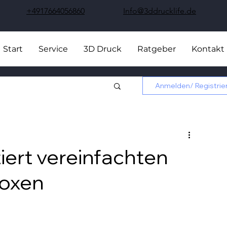
+4917664056860
Info@3ddrucklife.de
Start
Service
3D Druck
Ratgeber
Kontakt
Anmelden/ Registrie
ert vereinfachten
boxen