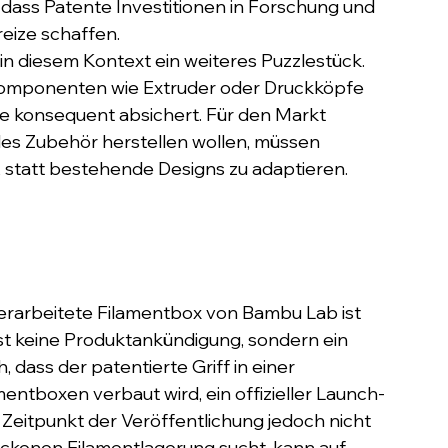
dass Patente Investitionen in Forschung und 
eize schaffen.
 in diesem Kontext ein weiteres Puzzlestück. 
nkomponenten wie Extruder oder Druckköpfe 
e konsequent absichert. Für den Markt 
bles Zubehör herstellen wollen, müssen 
statt bestehende Designs zu adaptieren.
berarbeitete Filamentbox von Bambu Lab ist 
 ist keine Produktankündigung, sondern ein 
 dass der patentierte Griff in einer 
ntboxen verbaut wird, ein offizieller Launch-
Zeitpunkt der Veröffentlichung jedoch nicht 
rockenen Filamentlagerung sucht, kann auf 