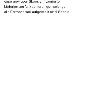
einer gewissen Skepsis: Integrierte 
Lieferketten funktionieren gut, solange 
alle Partner stabil aufgestellt sind. Sobald 
ein Glied der Kette schwächelt, spüren 
das alle Beteiligten.
Für den Mittelstand bleibt die 
Kernbotschaft: Metall-3D-Druck ist kein 
Selbstläufer, aber er wird zugänglicher, 
wenn Maschine, Material und Prozess-
Know-how aus einer Hand kommen. Wer 
heute in diese Technologie einsteigen will, 
sollte genau prüfen, welche Partner eine 
durchgängige Qualifizierung anbieten, und 
nicht nur eine Maschine verkaufen.
LPBF
Industrieanwendung
Pulverbettfusion
3D Druck Anwendungen