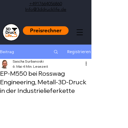
+4917664056860
Info@3ddrucklife.de
Preisrechner
Registrieren
Beitrag
Sascha Surbanoski
6. Mai
4 Min. Lesezeit
EP-M550 bei Rosswag
Engineering, Metall-3D-Druck
in der Industrielieferkette
Mit NaN von 5 Sternen bewertet.