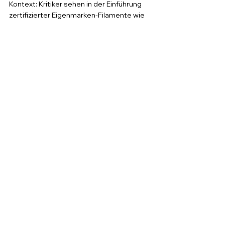
Kontext: Kritiker sehen in der Einführung 
zertifizierter Eigenmarken-Filamente wie 
PLA Pure auch eine Strategie, Nutzer 
stärker an das Bambu-Ökosystem zu 
binden. Ob das neue Filament in der 
Praxis hält, was die Zulassung verspricht, 
dürfte sich erst mit breiteren 
Erfahrungsberichten zeigen.
Persönliches Fazit
Aus meiner Sicht ist PLA Pure ein 
logischer Schritt für Bambu Lab, der zeigt, 
dass der Hersteller sein Ökosystem über 
reine Hardware hinaus ausbauen will. In 
der Praxis bei Kunden aus dem 
Lebensmittel- und Verpackungsbereich 
ist die Frage nach lebensmittelkonformen 
Materialien regelmäßig ein Thema, und 