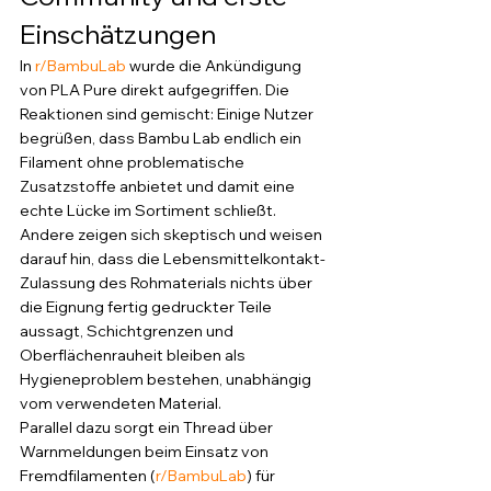
Einschätzungen
In 
r/BambuLab
 wurde die Ankündigung 
von PLA Pure direkt aufgegriffen. Die 
Reaktionen sind gemischt: Einige Nutzer 
begrüßen, dass Bambu Lab endlich ein 
Filament ohne problematische 
Zusatzstoffe anbietet und damit eine 
echte Lücke im Sortiment schließt. 
Andere zeigen sich skeptisch und weisen 
darauf hin, dass die Lebensmittelkontakt-
Zulassung des Rohmaterials nichts über 
die Eignung fertig gedruckter Teile 
aussagt, Schichtgrenzen und 
Oberflächenrauheit bleiben als 
Hygieneproblem bestehen, unabhängig 
vom verwendeten Material.
Parallel dazu sorgt ein Thread über 
Warnmeldungen beim Einsatz von 
Fremdfilamenten (
r/BambuLab
) für 