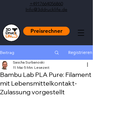
+4917664056860
Info@3ddrucklife.de
Preisrechner
Registrieren
Beitrag
Sascha Surbanoski
11. Mai
5 Min. Lesezeit
Bambu Lab PLA Pure: Filament
mit Lebensmittelkontakt-
Zulassung vorgestellt
Mit NaN von 5 Sternen bewertet.