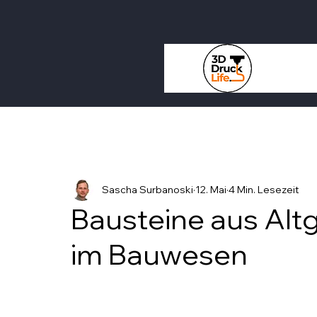
Sascha Surbanoski
12. Mai
4 Min. Lesezeit
Bausteine aus Altg
im Bauwesen
Mit NaN von 5 Sternen bewertet.