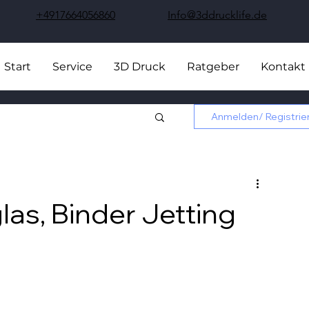
+4917664056860
Info@3ddrucklife.de
Start
Service
3D Druck
Ratgeber
Kontakt
Anmelden/ Registrie
las, Binder Jetting