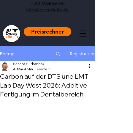
+4917664056860
Info@3ddrucklife.de
Preisrechner
Registrieren
Beitrag
Sascha Surbanoski
4. Mai
4 Min. Lesezeit
Carbon auf der DTS und LMT
Lab Day West 2026: Additive
Fertigung im Dentalbereich
Mit NaN von 5 Sternen bewertet.