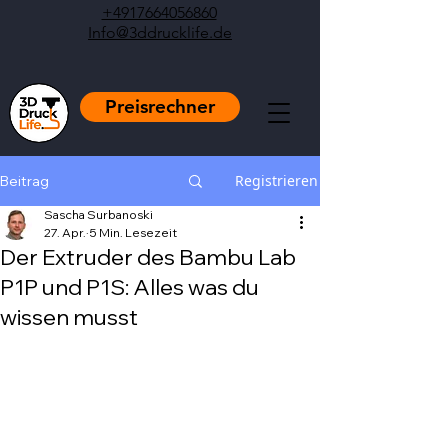
+4917664056860
Info@3ddrucklife.de
Preisrechner
Registrieren
Beitrag
Sascha Surbanoski
27. Apr.
5 Min. Lesezeit
Der Extruder des Bambu Lab
P1P und P1S: Alles was du
wissen musst
Mit NaN von 5 Sternen bewertet.