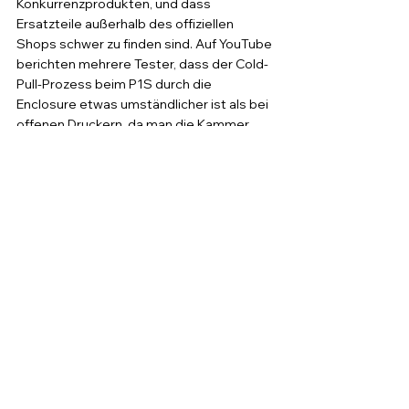
Konkurrenzprodukten, und dass 
Ersatzteile außerhalb des offiziellen 
Shops schwer zu finden sind. Auf YouTube 
berichten mehrere Tester, dass der Cold-
Pull-Prozess beim P1S durch die 
Enclosure etwas umständlicher ist als bei 
offenen Druckern, da man die Kammer 
erst abkühlen lassen muss. Die 
allgemeine Stimmung ist positiv, mit dem 
Vorbehalt, dass regelmäßige Wartung 
beim P1P und P1S kein optionales Extra 
ist, sondern zur Zuverlässigkeit des 
Systems beiträgt.
Persönliches Fazit
Aus meiner Sicht ist der Extruder des P1P 
und P1S ein solides, praxistaugliches 
System, das im Alltag wenig Probleme 