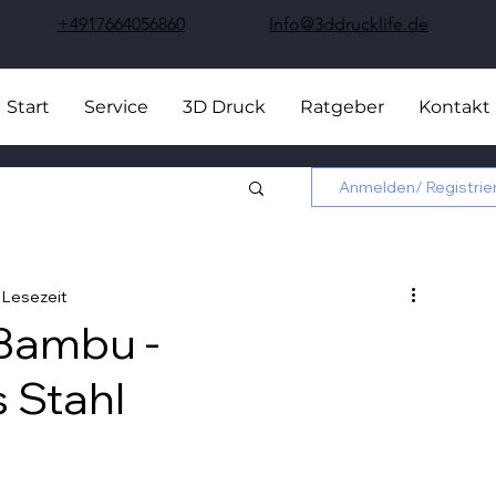
+4917664056860
Info@3ddrucklife.de
Start
Service
3D Druck
Ratgeber
Kontakt
Anmelden/ Registrie
. Lesezeit
 Bambu -
s Stahl