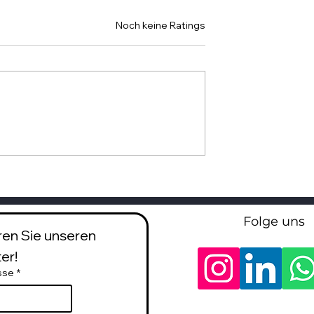
Mit 0 von 5 Sternen bewertet.
Noch keine Ratings
ler 3D Druck
Topologieoptimierung,
nd CAD
strukturoptimales -
Einfaches Design für 3D
Druck
Folge uns
en Sie unseren 
er!
sse
*