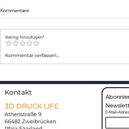
Kommentare
Rating hinzufügen*
Nachrüstlösung für Bambu
Von Herstel
Kommentar verfassen...
AMS - SUNLU AMS Heater
Vorlagen u
Kontakt
Abonnier
Newslett
3D DRUCK LIFE
E-Mail-Adre
Athenstraße 9
66482 Zweibrücken
Pfalz-Saarland