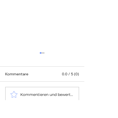
Kommentare
0.0 / 5 (0)
Kommentieren und bewerten...
Stromverbrauch H2D -
Nachrüstlösung
Maßnahmen zum
Bambu AMS - 
Stromsparen 3D Drucker
AMS Heater