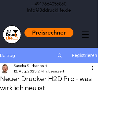
+4917664056860
Info@3ddrucklife.de
Preisrechner
Registrieren
Beitrag
Sascha Surbanoski
12. Aug. 2025
2 Min. Lesezeit
Neuer Drucker H2D Pro - was
wirklich neu ist
Mit NaN von 5 Sternen bewertet.