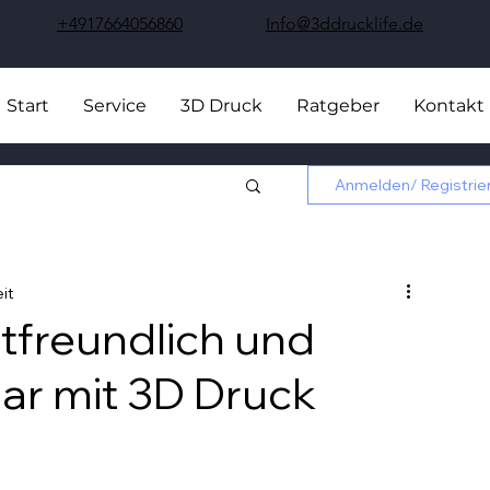
+4917664056860
Info@3ddrucklife.de
Start
Service
3D Druck
Ratgeber
Kontakt
Anmelden/ Registrie
it
tfreundlich und
ar mit 3D Druck