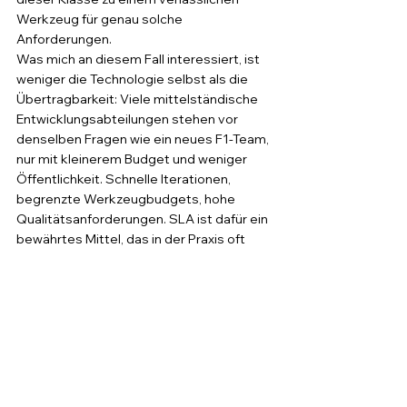
Werkzeug für genau solche 
Anforderungen.
Was mich an diesem Fall interessiert, ist 
weniger die Technologie selbst als die 
Übertragbarkeit: Viele mittelständische 
Entwicklungsabteilungen stehen vor 
denselben Fragen wie ein neues F1-Team, 
nur mit kleinerem Budget und weniger 
Öffentlichkeit. Schnelle Iterationen, 
begrenzte Werkzeugbudgets, hohe 
Qualitätsanforderungen. SLA ist dafür ein 
bewährtes Mittel, das in der Praxis oft 
unterschätzt wird, weil der Fokus häufig 
auf FDM-Druckern liegt.
Die Einschränkungen sollte man dabei 
nicht verschweigen: SLA-Teile sind 
spröder als viele technische Kunststoffe, 
die Nachbearbeitung kostet Zeit, und für 
mechanisch hochbelastete Bauteile 
braucht es andere Verfahren oder 