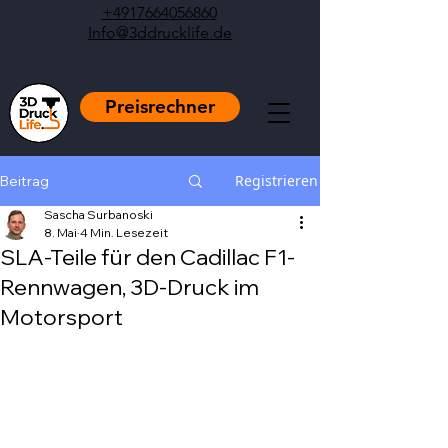
+4917664056860
Info@3ddrucklife.de
Preisrechner
Registrieren
Beitrag
Sascha Surbanoski
8. Mai
4 Min. Lesezeit
SLA-Teile für den Cadillac F1-
Rennwagen, 3D-Druck im
Motorsport
Mit NaN von 5 Sternen bewertet.