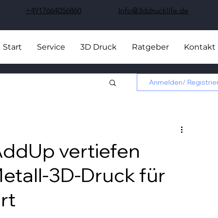
+4917664056860
Info@3ddrucklife.de
Start
Service
3D Druck
Ratgeber
Kontakt
Anmelden/ Registrie
ddUp vertiefen
etall-3D-Druck für
rt