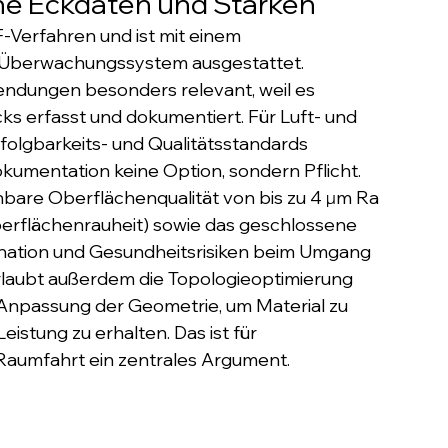
he Eckdaten und Stärken
Verfahren und ist mit einem 
-Überwachungssystem ausgestattet. 
wendungen besonders relevant, weil es 
 erfasst und dokumentiert. Für Luft- und 
olgbarkeits- und Qualitätsstandards 
okumentation keine Option, sondern Pflicht.
hbare Oberflächenqualität von bis zu 4 µm Ra 
Oberflächenrauheit) sowie das geschlossene 
ation und Gesundheitsrisiken beim Umgang 
erlaubt außerdem die Topologieoptimierung 
 Anpassung der Geometrie, um Material zu 
istung zu erhalten. Das ist für 
Raumfahrt ein zentrales Argument.