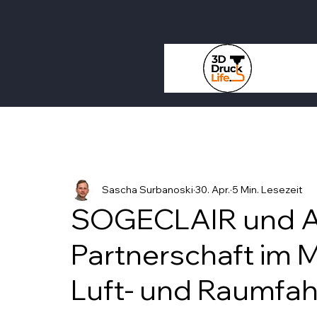
Sascha Surbanoski
30. Apr.
5 Min. Lesezeit
SOGECLAIR und A
Partnerschaft im M
Luft- und Raumfah
Mit NaN von 5 Sternen bewertet.