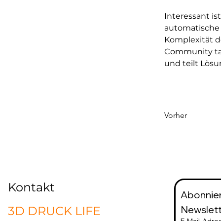
Interessant is
automatische K
Komplexität d
Community tau
und teilt Lösu
Vorher
Kontakt
Abonnier
Newslett
3D DRUCK LIFE