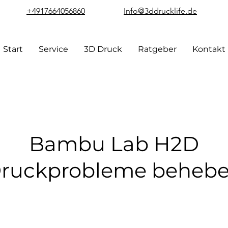
+4917664056860
Info@3ddrucklife.de
Start
Service
3D Druck
Ratgeber
Kontakt
Bambu Lab H2D
ruckprobleme beheb