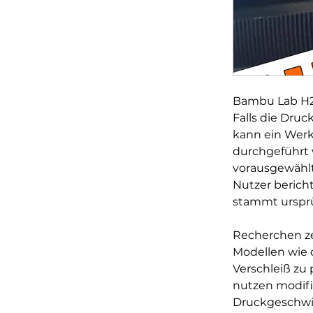
Bambu Lab H2
Falls die Dru
kann ein Werks
durchgeführt w
vorausgewählt
Nutzer berich
stammt ursprü
Recherchen ze
Modellen wie 
Verschleiß zu 
nutzen modifi
Druckgeschwin