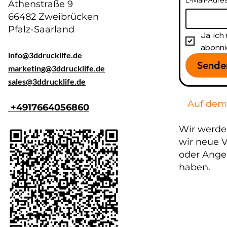
E-Mail-Adre
Athenstraße 9
66482 Zweibrücken
Pfalz-Saarland
Ja, ic
abonni
info@3ddrucklife.de
Sende
marketing@3ddrucklife.de
​sales@3ddrucklife.de
Auf dem
+4917664056860
Wir werde
wir neue V
oder Ange
haben.