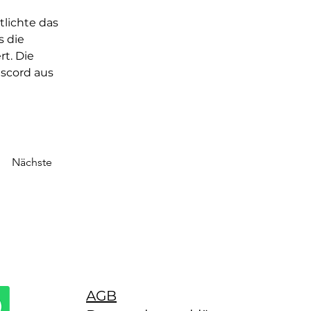
lichte das 
 die 
t. Die 
scord aus 
Nächste
AGB