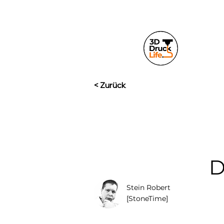
< Zurück
D
Stein Robert
[StoneTime]