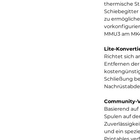
thermische St
Schiebegitter
zu ermögliche
vorkonfigurier
MMU3 am MK4/S 
Lite-Konverti
Richtet sich 
Entfernen der
kostengünstig 
Schließung be
Nachrüstabde
Community-V
Basierend auf
Spulen auf de
Zuverlässigkei
und ein spezie
Printables ver