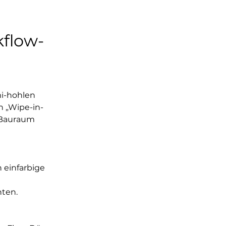
flow-
i-hohlen 
n „Wipe-in-
m Bauraum 
 einfarbige 
nten.