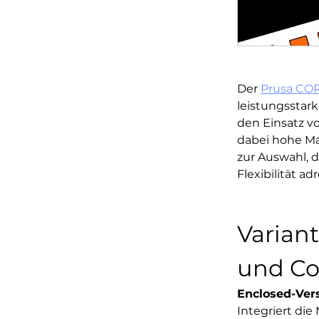
Der 
Prusa CO
leistungsstar
den Einsatz v
dabei hohe Mat
zur Auswahl, 
Flexibilität adr
Variant
und C
Enclosed-Vers
Integriert di