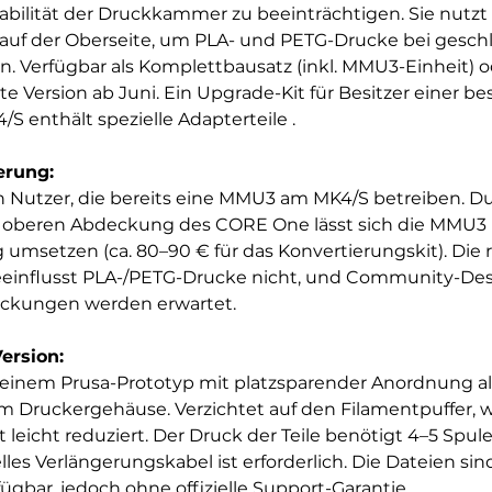
abilität der Druckkammer zu beeinträchtigen. Sie nutzt 
 auf der Oberseite, um PLA- und PETG-Drucke bei geschl
n. Verfügbar als Komplettbausatz (inkl. MMU3-Einheit) o
te Version ab Juni. Ein Upgrade-Kit für Besitzer einer b
enthält spezielle Adapterteile .  
erung:
an Nutzer, die bereits eine MMU3 am MK4/S betreiben. Du
 oberen Abdeckung des CORE One lässt sich die MMU3 
umsetzen (ca. 80–90 € für das Konvertierungskit). Die r
einflusst PLA-/PETG-Drucke nicht, und Community-Desi
ckungen werden erwartet.
ersion:
 einem Prusa-Prototyp mit platzsparender Anordnung all
m Druckergehäuse. Verzichtet auf den Filamentpuffer, w
t leicht reduziert. Der Druck der Teile benötigt 4–5 Spul
lles Verlängerungskabel ist erforderlich. Die Dateien sind
fügbar, jedoch ohne offizielle Support-Garantie .  