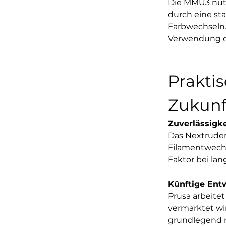
Die MMU3 nutz
durch eine st
Farbwechseln. 
Verwendung de
Prakti
Zukunf
Zuverlässigk
Das Nextruder 
Filamentwechse
Faktor bei la
Künftige Ent
Prusa arbeitet
vermarktet wi
grundlegend n