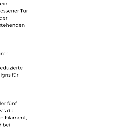
ein 
ossener Tür 
der 
estehenden 
rch 
eduzierte 
gns für 
er fünf 
as die 
en Filament, 
 bei 