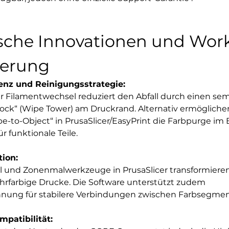
sche Innovationen und Work
ierung
ienz und Reinigungsstrategie: 
er Filamentwechsel reduziert den Abfall durch einen sem
ock“ (Wipe Tower) am Druckrand. Alternativ ermögliche
ipe-to-Object“ in PrusaSlicer/EasyPrint die Farbpurge i
für funktionale Teile.
tion:
el und Zonenmalwerkzeuge in PrusaSlicer transformieren
hrfarbige Drucke. Die Software unterstützt zudem 
hnung für stabilere Verbindungen zwischen Farbsegme
patibilität: