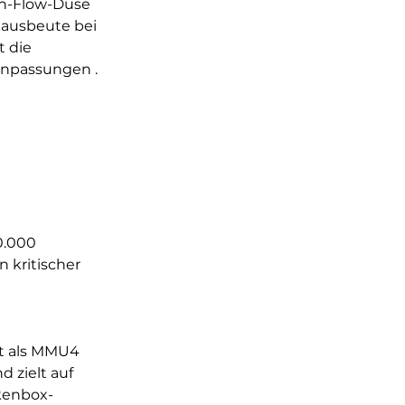
gh-Flow-Düse 
lausbeute bei 
 die 
npassungen .  
0.000 
 kritischer 
ht als MMU4 
zielt auf 
kenbox-