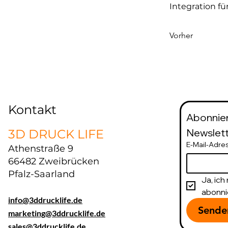
Integration f
Vorher
Kontakt
Abonnier
Newslett
3D DRUCK LIFE
E-Mail-Adre
Athenstraße 9
66482 Zweibrücken
Pfalz-Saarland
Ja, ic
abonni
info@3ddrucklife.de
Sende
marketing@3ddrucklife.de
​sales@3ddrucklife.de