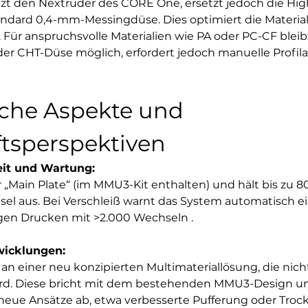
t den Nextruder des CORE One, ersetzt jedoch die Hi
andard 0,4-mm-Messingdüse. Dies optimiert die Materia
Für anspruchsvolle Materialien wie PA oder PC-CF bleibt
r CHT-Düse möglich, erfordert jedoch manuelle Profila
sche Aspekte und 
tsperspektiven
eit und Wartung:
„Main Plate“ (im MMU3-Kit enthalten) und hält bis zu 8
l aus. Bei Verschleiß warnt das System automatisch ein
ngen Drucken mit >2.000 Wechseln .  
wicklungen:
 an einer neu konzipierten Multimateriallösung, die nic
rd. Diese bricht mit dem bestehenden MMU3-Design und 
eue Ansätze ab, etwa verbesserte Pufferung oder Troc