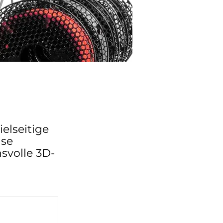
elseitige
ise
svolle 3D-