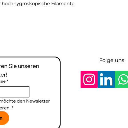
ür hochhygroskopische Filamente.
Folge uns
en Sie unseren 
er!
sse
*
h möchte den Newsletter 
eren.
*
n