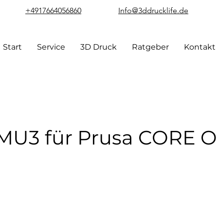
+4917664056860
Info@3ddrucklife.de
Start
Service
3D Druck
Ratgeber
Kontakt
U3 für Prusa CORE 