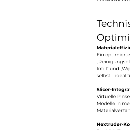
Techni
Optim
Materialeffiz
Ein optimiert
„Reinigungsbl
Infill“ und „W
selbst – ideal 
Slicer-Integra
Virtuelle Pins
Modelle in me
Materialverza
Nextruder-Kom