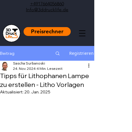
+4917664056860
Info@3ddrucklife.de
Preisrechner
Registrieren
Beitrag
Sascha Surbanoski
24. Nov. 2024
4 Min. Lesezeit
Tipps für Lithophanen Lampe
zu erstellen - Litho Vorlagen
Aktualisiert:
20. Jan. 2025
Mit NaN von 5 Sternen bewertet.