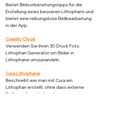
Bietet Bildvorbereitungstipps für die 
Erstellung eines besseren Lithophans und 
bietet eine reibungslose Bildbearbeitung 
in der App.
Creality Cloud
Verwenden Sie ihren 3D Druck Foto 
Lithophan Generator um Bilder in 
Lithophane umzuwandeln.
Cura Lithophane
Beschreibt wie man mit Cura ein 
Lithophan erstellt, ohne dass externe 
Software benötigt wird.
Aspose 3D Lithophane Maker
Ein kostenloses Online Tool zum Erstellen 
von Lithophanien aus verschiedenen 
Bildformaten wie jpg, jpeg, png, tga, bmp, 
gif, tiff.