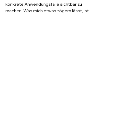
konkrete Anwendungsfälle sichtbar zu 
machen. Was mich etwas zögern lässt, ist 
die bisher dünne Informationslage: Ohne 
klare Teilnahmebedingungen, 
Bewertungskriterien und Anreize bleibt 
die Challenge vorerst eine gut gemeinte 
Ankündigung. Ich werde die Entwicklung 
beobachten und berichten, sobald 
Anycubic mehr Details veröffentlicht. Für 
Maker, die ohnehin Projekte 
dokumentieren, ist es aber schon jetzt 
ein guter Anlass, die eigene Arbeit zu 
zeigen.
3d druck news
Anycubic
Resin-Druck
Maker
3D Druck News