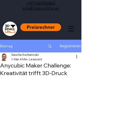
+4917664056860
Info@3ddrucklife.de
Preisrechner
Registrieren
Beitrag
Sascha Surbanoski
1. Mai
4 Min. Lesezeit
Anycubic Maker Challenge:
Kreativität trifft 3D-Druck
Mit NaN von 5 Sternen bewertet.