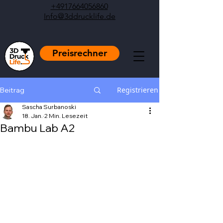
+4917664056860
Info@3ddrucklife.de
Preisrechner
Registrieren
Beitrag
Sascha Surbanoski
18. Jan.
2 Min. Lesezeit
Bambu Lab A2
Mit NaN von 5 Sternen bewertet.