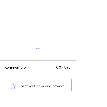
Kommentare
0.0 / 5 (0)
Kommentieren und bewerten...
Stromverbrauch H2D -
50 Portale für 
Maßnahmen zum
Vorlagen - STL 
Stromsparen 3D Drucker
kostenlos