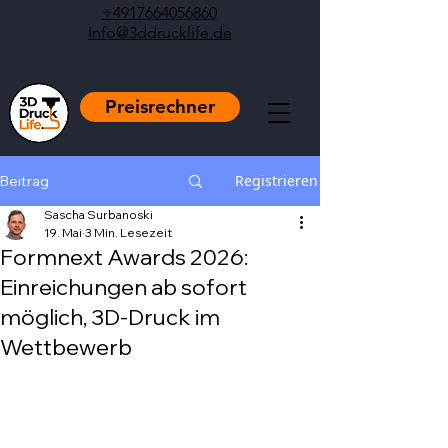
+4917664056860
Info@3ddrucklife.de
Preisrechner
Registrieren
Beitrag
Sascha Surbanoski
19. Mai
3 Min. Lesezeit
Formnext Awards 2026:
Einreichungen ab sofort
möglich, 3D-Druck im
Wettbewerb
Mit NaN von 5 Sternen bewertet.