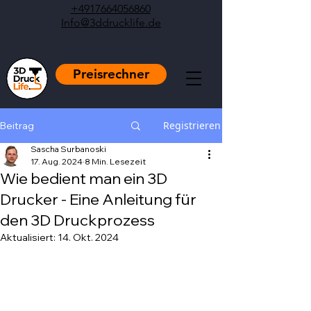
+4917664056860
Info@3ddrucklife.de
Preisrechner
Registrieren
Beitrag
Sascha Surbanoski
17. Aug. 2024
8 Min. Lesezeit
Wie bedient man ein 3D
Drucker - Eine Anleitung für
den 3D Druckprozess
Aktualisiert:
14. Okt. 2024
Mit NaN von 5 Sternen bewertet.