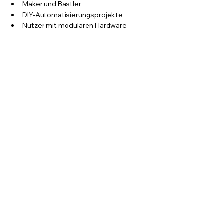
Maker und Bastler
DIY-Automatisierungsprojekte
Nutzer mit modularen Hardware-
Konfigurationen
Weniger relevant ist es hingegen für 
Anwender, die lediglich ein simples 
Anzeige-Display benötigen.
3D Druck News
Alle ansehen
Aktuelle Beiträge