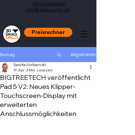
+4917664056860
Info@3ddrucklife.de
Preisrechner
Registrieren
Beitrag
Sascha Surbanoski
17. Apr.
3 Min. Lesezeit
BIGTREETECH veröffentlicht
Pad 5 V2: Neues Klipper-
Touchscreen-Display mit
erweiterten
Anschlussmöglichkeiten
Mit NaN von 5 Sternen bewertet.