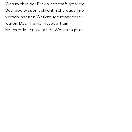
Was mich in der Praxis beschäftigt: Viele 
Betriebe wissen schlicht nicht, dass ihre 
verschlissenen Werkzeuge reparierbar 
wären. Das Thema fristet oft ein 
Nischendasein zwischen Werkzeugbau 
und Lasertechnik, obwohl das 
Einsparpotenzial erheblich ist. Der 
Fraunhofer-Ansatz zeigt, dass die 
Forschung hier konkrete Lösungen liefert, 
die in die Produktion überführt werden 
können. Für Mittelständler lohnt sich ein 
Gespräch mit einem LMD-Dienstleister, 
bevor das nächste Werkzeug in die Tonne 
wandert. Das ist kein Selbstzweck, 
sondern schlicht Ressourceneffizienz.
3D-Druck Maschinenbau
Laserauftragschweißen
Druckgusswerkzeuge
LMD
Werkzeugstandzeit
Gießereiindustrie
3D Druck Anwendungen