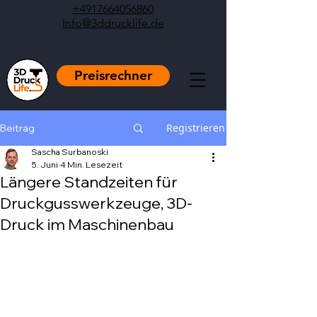
+4917664056860
Info@3ddrucklife.de
Preisrechner
Registrieren
Beitrag
Sascha Surbanoski
5. Juni
4 Min. Lesezeit
Längere Standzeiten für
Druckgusswerkzeuge, 3D-
Druck im Maschinenbau
Mit NaN von 5 Sternen bewertet.