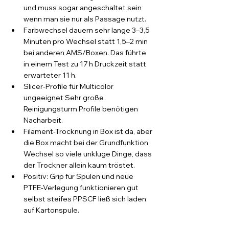
und muss sogar angeschaltet sein 
wenn man sie nur als Passage nutzt.
Farbwechsel dauern sehr lange 3–3,5 
Minuten pro Wechsel statt 1,5–2 min 
bei anderen AMS/Boxen. Das führte 
in einem Test zu 17 h Druckzeit statt 
erwarteter 11 h.
Slicer-Profile für Multicolor 
ungeeignet Sehr große 
Reinigungsturm Profile benötigen 
Nacharbeit.
Filament-Trocknung in Box ist da, aber 
die Box macht bei der Grundfunktion 
Wechsel so viele unkluge Dinge, dass 
der Trockner allein kaum tröstet.
Positiv: Grip für Spulen und neue 
PTFE-Verlegung funktionieren gut 
selbst steifes PPSCF ließ sich laden 
auf Kartonspule.