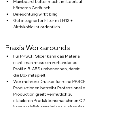
Mainboard-Lüfter macht im Leerlauf 
hörbares Geräusch
Beleuchtung wirkt billig
Gut integrierter Filter mit H12 + 
Aktivkohle ist ordentlich.
Praxis Workarounds
Für PPSCF: Slicer kann das Material 
nicht, man muss ein vorhandenes 
Profil z. B. ABS umbenennen, damit 
die Box mitspielt.
Wer mehrere Drucker für reine PPSCF-
Produktionen betreibt Professionelle 
Produktion greift vermutlich zu 
stabileren Produktionsmaschinen Q2 
kann preislich attraktiv sein, aber das 
Gesamtpaket ist inkonsistent.
3D Druck News