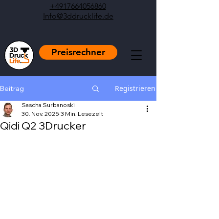
+4917664056860
Info@3ddrucklife.de
Preisrechner
Registrieren
Beitrag
Sascha Surbanoski
30. Nov. 2025
3 Min. Lesezeit
Qidi Q2 3Drucker
Mit NaN von 5 Sternen bewertet.