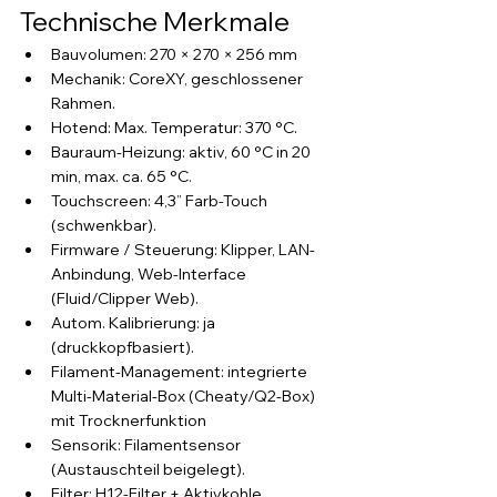
Technische Merkmale
Bauvolumen: 270 × 270 × 256 mm 
Mechanik: CoreXY, geschlossener 
Rahmen.
Hotend: Max. Temperatur: 370 °C.
Bauraum-Heizung: aktiv, 60 °C in 20 
min, max. ca. 65 °C.
Touchscreen: 4,3” Farb-Touch 
(schwenkbar).
Firmware / Steuerung: Klipper, LAN-
Anbindung, Web-Interface 
(Fluid/Clipper Web).
Autom. Kalibrierung: ja 
(druckkopfbasiert).
Filament-Management: integrierte 
Multi-Material-Box (Cheaty/Q2-Box) 
mit Trocknerfunktion
Sensorik: Filamentsensor 
(Austauschteil beigelegt).
Filter: H12-Filter + Aktivkohle 