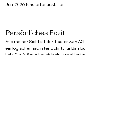
Juni 2026 fundierter ausfallen.
Persönliches Fazit
Aus meiner Sicht ist der Teaser zum A2L 
ein logischer nächster Schritt für Bambu 
Lab. Die A-Serie hat sich als zuverlässige 
Plattform für Einsteiger und Prosumer 
etabliert, und ein größeres Modell war 
eigentlich überfällig. In der Praxis bei 
meinen Kunden aus dem Mittelstand höre 
ich regelmäßig, dass der A1 zwar 
überzeugend ist, das Druckvolumen aber 
für bestimmte Bauteile nicht ausreicht. 
Wenn der A2L hier Abhilfe schafft und 
dabei im Preisrahmen der A-Serie bleibt, 
könnte er eine echte Alternative zur 
teureren X-Serie werden. Ich warte auf die 
konkreten Spezifikationen am 1. Juni, 