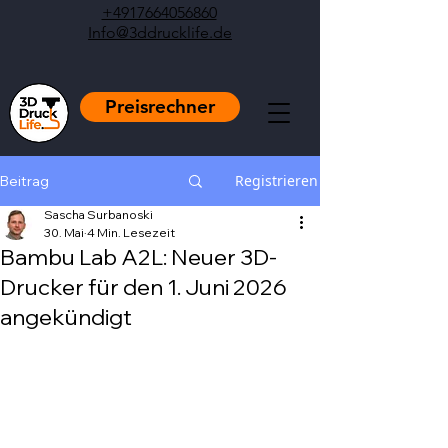
+4917664056860
Info@3ddrucklife.de
Preisrechner
Registrieren
Beitrag
Sascha Surbanoski
30. Mai
4 Min. Lesezeit
Bambu Lab A2L: Neuer 3D-
Drucker für den 1. Juni 2026
angekündigt
Mit NaN von 5 Sternen bewertet.