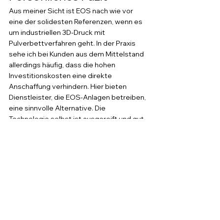
Aus meiner Sicht ist EOS nach wie vor 
eine der solidesten Referenzen, wenn es 
um industriellen 3D-Druck mit 
Pulverbettverfahren geht. In der Praxis 
sehe ich bei Kunden aus dem Mittelstand 
allerdings häufig, dass die hohen 
Investitionskosten eine direkte 
Anschaffung verhindern. Hier bieten 
Dienstleister, die EOS-Anlagen betreiben, 
eine sinnvolle Alternative. Die 
Technologie selbst ist ausgereift und gut 
dokumentiert, was die Qualifizierung von 
Bauteilen für regulierte Branchen 
erleichtert. Was mich bei EOS überzeugt, 
ist die Breite des Materialportfolios und 
die Zuverlässigkeit der Prozesse. Wer 
allerdings nur gelegentlich SLS-Teile 
benötigt, fährt mit einem externen 
Dienstleister oder einem günstigeren 
Desktop-SLS-System wie dem Formlabs 