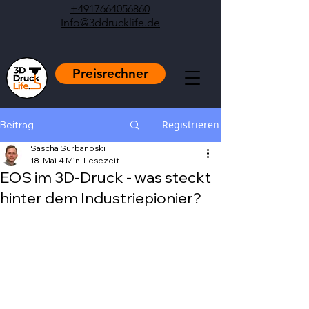
+4917664056860
Info@3ddrucklife.de
Preisrechner
Registrieren
Beitrag
Sascha Surbanoski
18. Mai
4 Min. Lesezeit
EOS im 3D-Druck - was steckt
hinter dem Industriepionier?
Mit NaN von 5 Sternen bewertet.