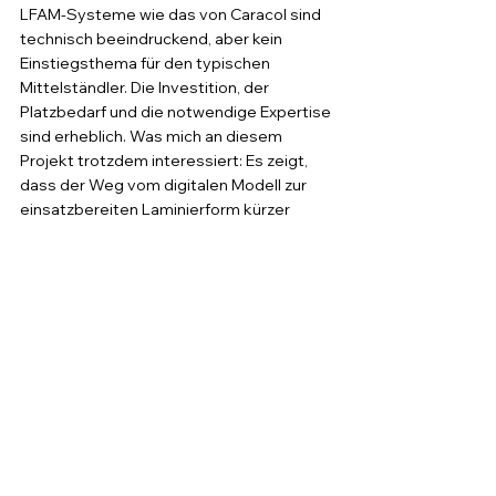
LFAM-Systeme wie das von Caracol sind 
technisch beeindruckend, aber kein 
Einstiegsthema für den typischen 
Mittelständler. Die Investition, der 
Platzbedarf und die notwendige Expertise 
sind erheblich. Was mich an diesem 
Projekt trotzdem interessiert: Es zeigt, 
dass der Weg vom digitalen Modell zur 
einsatzbereiten Laminierform kürzer 
werden kann, ohne dass man auf 
Maßgenauigkeit verzichtet. Das ist kein 
Hype, sondern ein handfester 
Produktivitätsvorteil.
Für Unternehmen, die gelegentlich 
Composite-Werkzeuge benötigen, lohnt 
sich der Blick auf externe Dienstleister 
mit LFAM-Kapazität oder auf hybride 
Ansätze mit industriellem FDM und 
anschließender Fräsbearbeitung. Der 
Einstieg muss nicht mit einem 