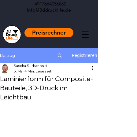
+4917664056860
Info@3ddrucklife.de
Preisrechner
Registrieren
Beitrag
Sascha Surbanoski
5. Mai
4 Min. Lesezeit
Laminierform für Composite-
Bauteile, 3D-Druck im
Leichtbau
Mit NaN von 5 Sternen bewertet.