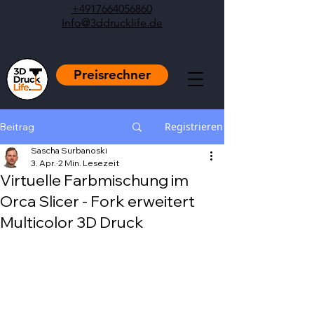
+4917664056860
Info@3ddrucklife.de
Preisrechner
Registrieren
Beitrag
Sascha Surbanoski
3. Apr.
2 Min. Lesezeit
Virtuelle Farbmischung im
Orca Slicer - Fork erweitert
Multicolor 3D Druck
Mit NaN von 5 Sternen bewertet.